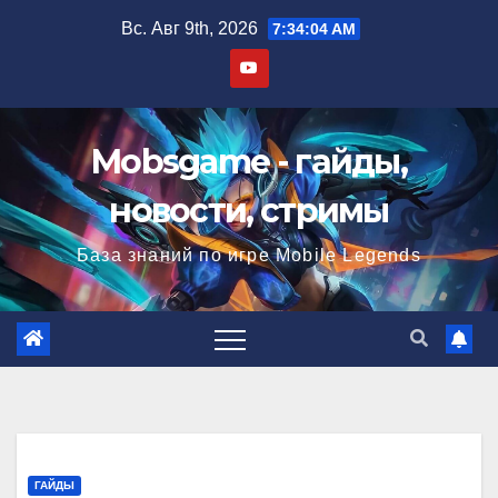
Перейти
Вс. Авг 9th, 2026
7:34:05 AM
к
содержимому
Mobsgame - гайды,
новости, стримы
База знаний по игре Mobile Legends
ГАЙДЫ