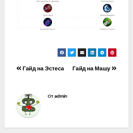
Навигация
Гайд на Эстеса
Гайд на Машу
по
записям
От
admin