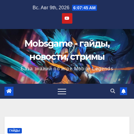
Перейти
Вс. Авг 9th, 2026
6:07:45 AM
к
содержимому
Mobsgame - гайды,
новости, стримы
База знаний по игре Mobile Legends
ГАЙДЫ