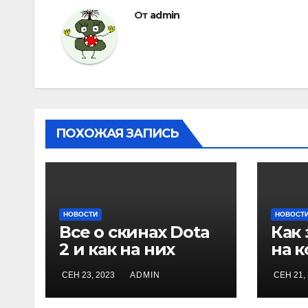
записям
От
admin
ПОХОЖАЯ ЗАПИСЬ
НОВОСТИ
НОВОСТ
Все о скинах Dota
Как
2 и как на них
на 
заработать
игр
СЕН 23, 2023
ADMIN
СЕН 21,