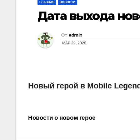
ГЛАВНАЯ
НОВОСТИ
Дата выхода нов
От
admin
МАР 29, 2020
Новый герой в Mobile Legen
Навигация
Новости о новом герое
по