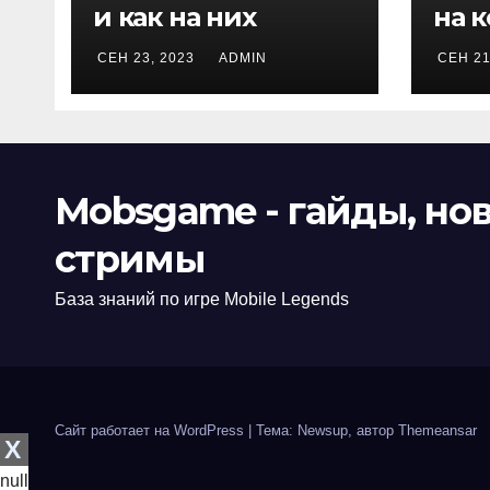
и как на них
на 
заработать
игр
СЕН 23, 2023
ADMIN
СЕН 21
Mobsgame - гайды, нов
стримы
База знаний по игре Mobile Legends
Сайт работает на WordPress
|
Тема: Newsup, автор
Themeansar
X
null