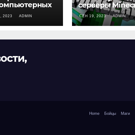
компьютерных
серверы Minecr
ах
, 2023
ADMIN
СЕН 19, 2023
ADMIN
ости,
Home
Бойцы
Маги