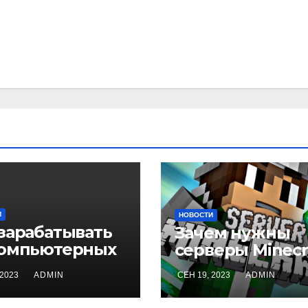
И
НОВОСТИ
 зарабатывать
Зачем нужны
компьютерных
серверы Minecr
ах
 2023
ADMIN
СЕН 19, 2023
ADMIN