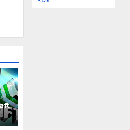
« Сен
aft