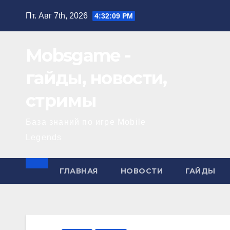
Перейти
Пт. Авг 7th, 2026
4:32:09 PM
к
содержимому
Mobsgame -
гайды, новости,
стримы
База знаний по игре Mobile
Legends
ГЛАВНАЯ
НОВОСТИ
ГАЙДЫ