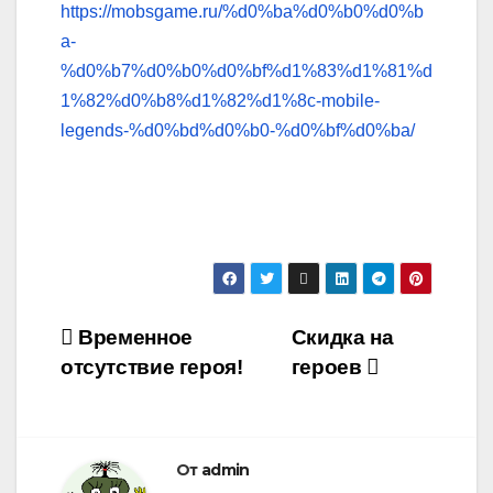
https://mobsgame.ru/%d0%ba%d0%b0%d0%b
a-
%d0%b7%d0%b0%d0%bf%d1%83%d1%81%d
1%82%d0%b8%d1%82%d1%8c-mobile-
legends-%d0%bd%d0%b0-%d0%bf%d0%ba/
Навигация
Временное
Скидка на
отсутствие героя!
героев
по
записям
От
admin