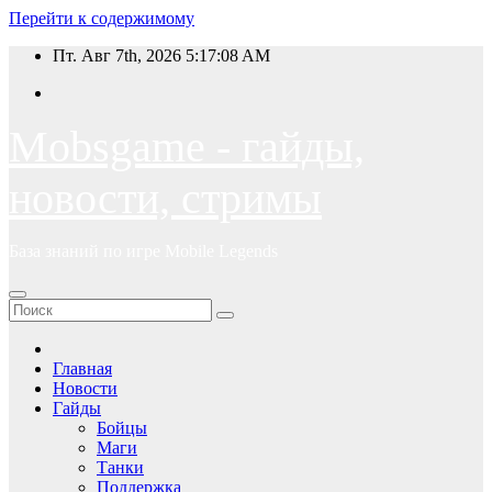
Перейти к содержимому
Пт. Авг 7th, 2026
5:17:08 AM
Mobsgame - гайды,
новости, стримы
База знаний по игре Mobile Legends
Главная
Новости
Гайды
Бойцы
Маги
Танки
Поддержка