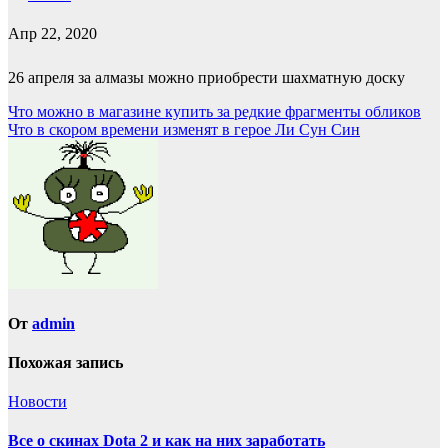
Апр 22, 2020
26 апреля за алмазы можно приобрести шахматную доску
Навигация
Что можно в магазине купить за редкие фрагменты обликов
Что в скором времени изменят в герое Ли Сун Син
по
записям
От
admin
Похожая запись
Новости
Все о скинах Dota 2 и как на них заработать