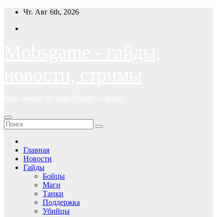
Перейти
Чт. Авг 6th, 2026
к
содержимому
Mobsgame - гайды,
новости, стримы
База знаний по игре Mobile Legends
Главная
Новости
Гайды
Бойцы
Маги
Танки
Поддержка
Убийцы