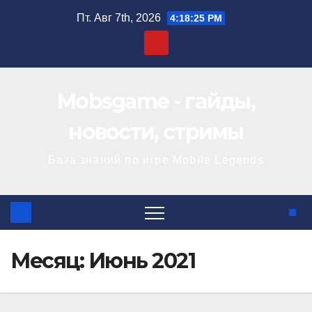
Перейти
Пт. Авг 7th, 2026
4:18:25 PM
к
содержимому
Mobsgame - гайды,
новости, стримы
База знаний по игре Mobile Legends
Месяц:
Июнь 2021