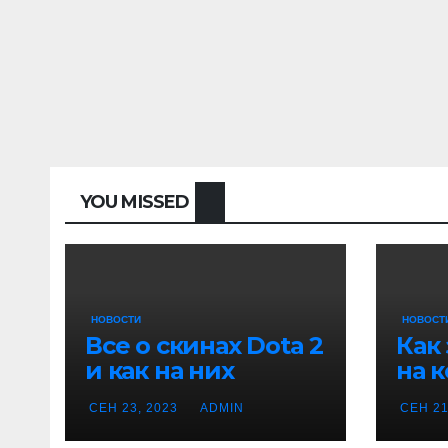
YOU MISSED
НОВОСТИ
НОВОСТ
Все о скинах Dota 2
Как
и как на них
на 
заработать
игр
СЕН 23, 2023
ADMIN
СЕН 21