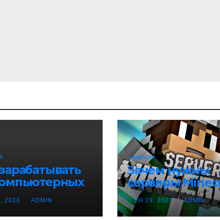
И
НОВОСТИ
 зарабатывать
Зачем нужны
компьютерных
серверы Minecr
ах
, 2023
ADMIN
СЕН 19, 2023
ADMIN