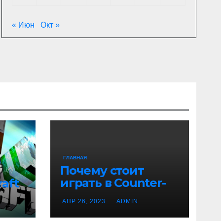
« Июн
Окт »
ГЛАВНАЯ
Почему стоит
играть в Counter-
aft
Strike 1.6
АПР 26, 2023
ADMIN