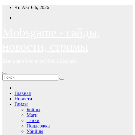
Перейти
Чт. Авг 6th, 2026
к
содержимому
Mobsgame - гайды,
новости, стримы
База знаний по игре Mobile Legends
Главная
Новости
Гайды
Бойцы
Маги
Танки
Поддержка
Убийцы